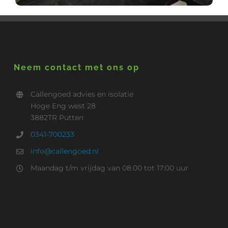
Neem contact met ons op
Callengoed advies en isolatie
Hoge Eng west 28
3882TR Putten
0341-700233
info@callengoed.nl
Maandag t/m vrijdag van 08.00 tot 17:00 uur