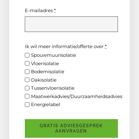
E-mailadres
*
Ik wil meer informatie/offerte over
*
Spouwmuurisolatie
Vloerisolatie
Bodemisolatie
Dakisolatie
Tussenvloerisolatie
Maatwerkadvies/Duurzaamheidsadvies
Energielabel
GRATIS ADVIESGESPREK
AANVRAGEN