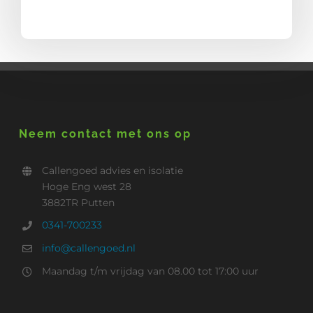
Neem contact met ons op
Callengoed advies en isolatie
Hoge Eng west 28
3882TR Putten
0341-700233
info@callengoed.nl
Maandag t/m vrijdag van 08.00 tot 17:00 uur