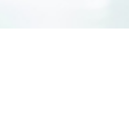
verhuren? Dan is een ene
VRAAG EEN VRIJBLIJVENDE OFFERTE AAN
elabel aanvragen in Barn